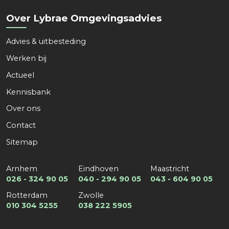
Naam
*
Over Lybrae Omgevingsadvies
Advies & uitbesteding
Voornaam
Achternaam
Werken bij
Organisatie
*
Actueel
Kennisbank
Over ons
Kies een dienst
*
Contact
Sitemap
Arnhem
Eindhoven
Maastricht
Kies een expertise
*
026 - 324 90 05
040 - 294 90 05
043 - 604 90 05
Rotterdam
Zwolle
010 304 5255
038 222 5905
E-mail
*