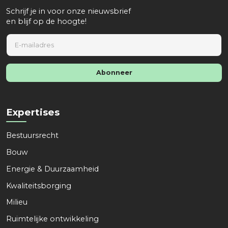
Schrijf je in voor onze nieuwsbrief
en blijf op de hoogte!
E
m
a
i
Abonneer
l
*
Expertises
Bestuursrecht
Bouw
Energie & Duurzaamheid
Kwaliteitsborging
Milieu
Ruimtelijke ontwikkeling