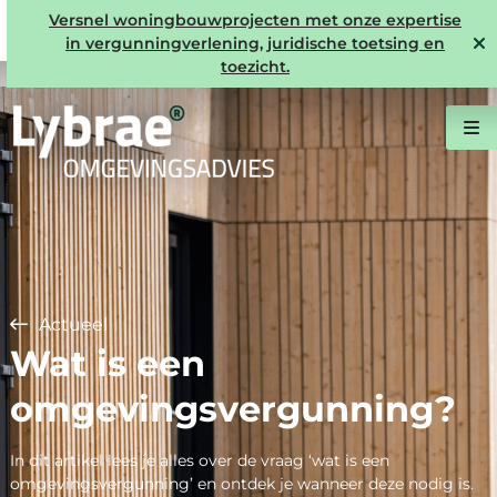
Versnel woningbouwprojecten met onze expertise
in vergunningverlening, juridische toetsing en
toezicht.
Actueel
Wat is een
omgevingsvergunning?
In dit artikel lees je alles over de vraag ‘wat is een
omgevingsvergunning’ en ontdek je wanneer deze nodig is.