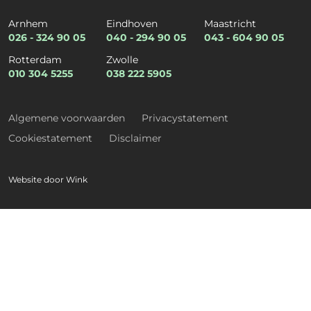
Arnhem
Eindhoven
Maastricht
Organisatie
*
026 - 324 90 05
040 - 294 90 05
043 - 604 90 05
Rotterdam
Zwolle
010 304 5255
038 222 5905
Kies een dienst
*
Algemene voorwaarden
Privacystatement
Cookiestatement
Disclaimer
Kies een expertise
*
Website door
Wink
E-mail
*
Telefoon
*