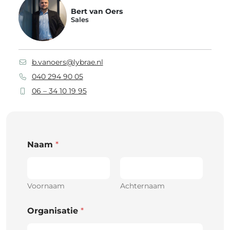
Bert van Oers
Sales
b.vanoers@lybrae.nl
040 294 90 05
06 – 34 10 19 95
Naam
*
Voornaam
Achternaam
Organisatie
*