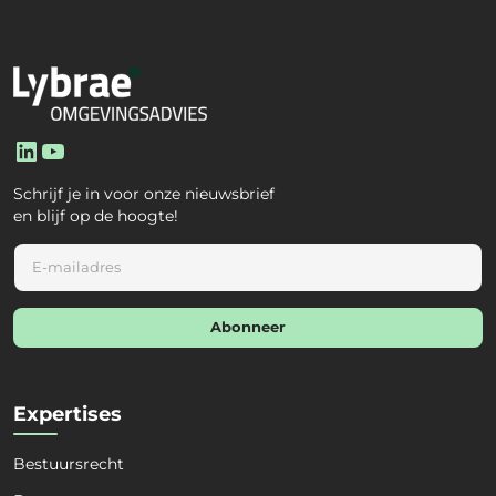
LinkedIn
YouTube
Schrijf je in voor onze nieuwsbrief
en blijf op de hoogte!
E
m
a
i
Abonneer
l
*
Expertises
Bestuursrecht