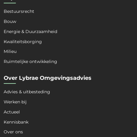
Bestuursrecht
Bouw
Energie & Duurzaamheid
Naam
*
Kwaliteitsborging
Milieu
Voornaam
Achternaam
Ruimtelijke ontwikkeling
Organisatie
*
Over Lybrae Omgevingsadvies
Advies & uitbesteding
Kies een dienst
*
Werken bij
Actueel
Kennisbank
Kies een expertise
*
Over ons