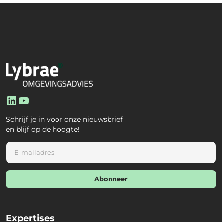
LinkedIn
YouTube
Schrijf je in voor onze nieuwsbrief
en blijf op de hoogte!
E
m
a
i
Abonneer
l
*
Expertises