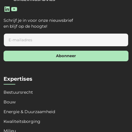
LinkedIn
YouTube
Schrijf je in voor onze nieuwsbrief
en blijf op de hoogte!
E
m
a
i
Abonneer
l
*
Expertises
Bestuursrecht
Bouw
Energie & Duurzaamheid
Naam
*
Kwaliteitsborging
Milieu
Voornaam
Achternaam