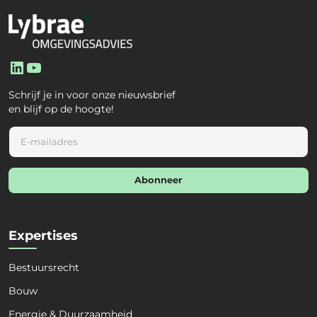
LinkedIn
YouTube
Schrijf je in voor onze nieuwsbrief
en blijf op de hoogte!
E
m
a
i
Abonneer
l
*
Expertises
Bestuursrecht
Bouw
Energie & Duurzaamheid
Naam
*