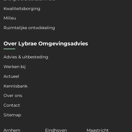
Kwaliteitsborging
Milieu
Voornaam
Achternaam
Ruimtelijke ontwikkeling
Organisatie
*
Over Lybrae Omgevingsadvies
Advies & uitbesteding
Kies een dienst
*
Werken bij
Actueel
Kennisbank
Kies een expertise
*
Over ons
Contact
Sitemap
E-mail
*
Arnhem
Eindhoven
Maastricht