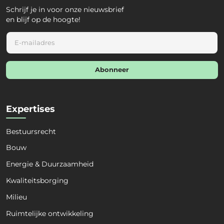
Schrijf je in voor onze nieuwsbrief
en blijf op de hoogte!
E
m
a
i
Abonneer
l
*
Expertises
Bestuursrecht
Bouw
Energie & Duurzaamheid
Naam
*
Kwaliteitsborging
Milieu
Voornaam
Achternaam
Ruimtelijke ontwikkeling