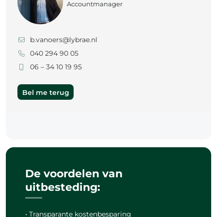
Accountmanager
b.vanoers@lybrae.nl
040 294 90 05
06 – 34 10 19 95
Bel me terug
De voordelen van
uitbesteding:
• Transparante kostenbesparing