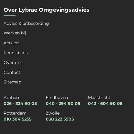
Organisatie
*
Over Lybrae Omgevingsadvies
Advies & uitbesteding
Kies een dienst
*
Werken bij
Actueel
Kennisbank
Kies een expertise
*
Over ons
Contact
Sitemap
E-mail
*
Arnhem
Eindhoven
Maastricht
026 - 324 90 05
040 - 294 90 05
043 - 604 90 05
Rotterdam
Zwolle
Telefoon
*
010 304 5255
038 222 5905