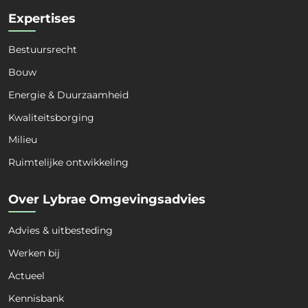
Expertises
Bestuursrecht
Bouw
Energie & Duurzaamheid
Naam
*
Kwaliteitsborging
Milieu
Voornaam
Achternaam
Ruimtelijke ontwikkeling
Organisatie
*
Over Lybrae Omgevingsadvies
Advies & uitbesteding
Kies een dienst
*
Werken bij
Actueel
Kennisbank