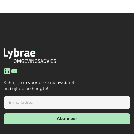
LinkedIn
YouTube
Schrijf je in voor onze nieuwsbrief
en blijf op de hoogte!
E
m
a
i
Abonneer
l
*