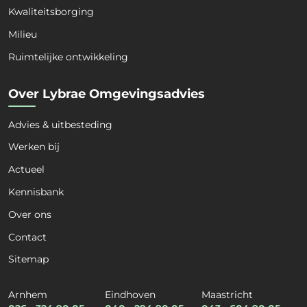
Kwaliteitsborging
Milieu
Voornaam
Achternaam
Ruimtelijke ontwikkeling
Organisatie
*
Over Lybrae Omgevingsadvies
Advies & uitbesteding
Kies een dienst
*
Werken bij
Actueel
Kennisbank
Kies een expertise
*
Over ons
Contact
Sitemap
E-mail
*
Arnhem
Eindhoven
Maastricht