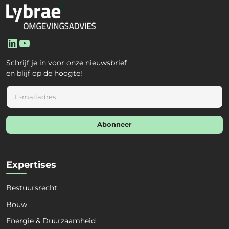
LinkedIn
YouTube
Schrijf je in voor onze nieuwsbrief
en blijf op de hoogte!
E
m
a
i
Abonneer
l
*
Expertises
Bestuursrecht
Bouw
Energie & Duurzaamheid
Naam
*