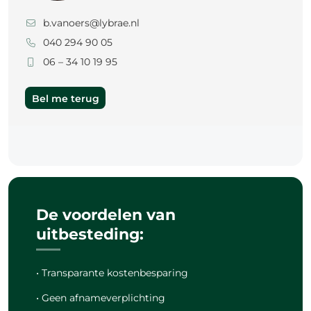
b.vanoers@lybrae.nl
040 294 90 05
06 – 34 10 19 95
Bel me terug
De voordelen van
uitbesteding:
• Transparante kostenbesparing
• Geen afnameverplichting