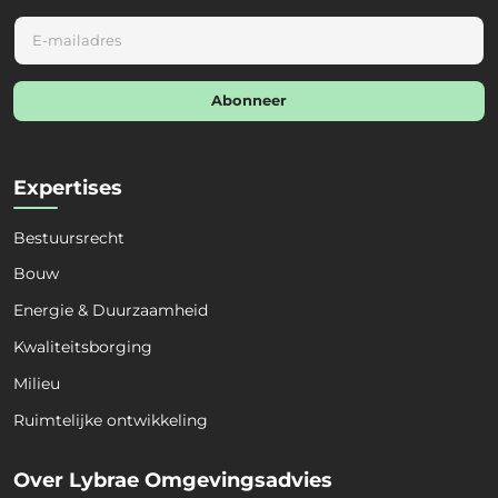
E
m
a
i
Abonneer
l
*
Expertises
Bestuursrecht
Bouw
Energie & Duurzaamheid
Naam
*
Kwaliteitsborging
Milieu
Voornaam
Achternaam
Ruimtelijke ontwikkeling
Organisatie
*
Over Lybrae Omgevingsadvies