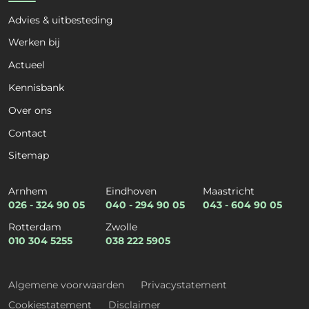
Advies & uitbesteding
Kies een dienst
*
Werken bij
Actueel
Kennisbank
Kies een expertise
*
Over ons
Contact
Sitemap
E-mail
*
Arnhem
Eindhoven
Maastricht
026 - 324 90 05
040 - 294 90 05
043 - 604 90 05
Rotterdam
Zwolle
Telefoon
*
010 304 5255
038 222 5905
Algemene voorwaarden
Privacystatement
Cookiestatement
Disclaimer