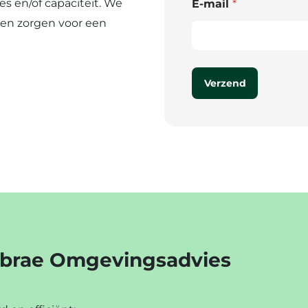
s en/of capaciteit. We
E-mail
*
 en zorgen voor een
Verzend
Lybrae Omgevingsadvies