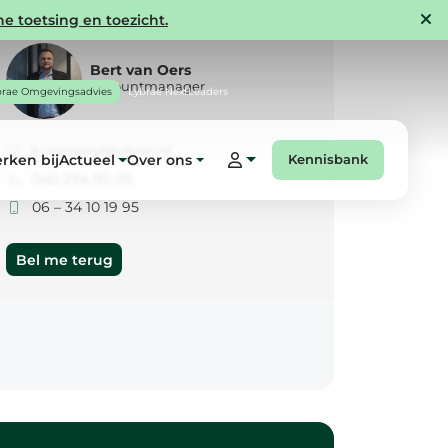
e toetsing en toezicht.
Bert van Oers
Accountmanager
brae Omgevingsadvies
Lybrae NextLeaders
b.vanoers@lybrae.nl
rken bij
Actueel
Over ons
Kennisbank
040 294 90 05
06 – 34 10 19 95
Bel me terug