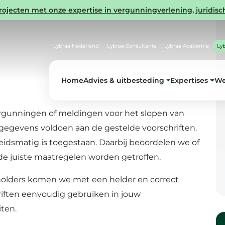
ecten met onze expertise in vergunningverlening, juridisch
Lybrae Nederland
Lybrae Consultants
Lybrae Academie
Ly
Home
Advies & uitbesteding
Expertises
We
ergunningen of meldingen voor het slopen van
egevens voldoen aan de gestelde voorschriften.
eidsmatig is toegestaan. Daarbij beoordelen we of
 de juiste maatregelen worden getroffen.
olders komen we met een helder en correct
riften eenvoudig gebruiken in jouw
ten.