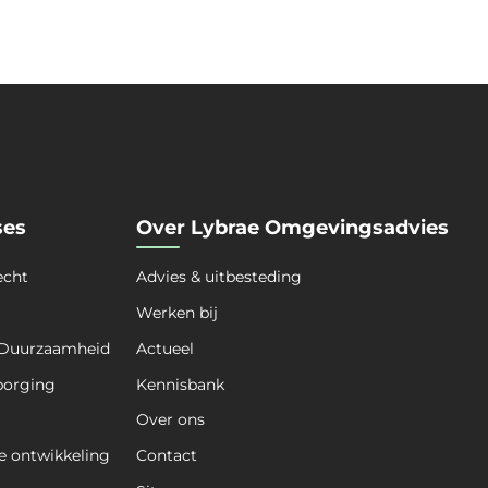
ses
Over Lybrae Omgevingsadvies
echt
Advies & uitbesteding
Werken bij
 Duurzaamheid
Actueel
borging
Kennisbank
Over ons
e ontwikkeling
Contact