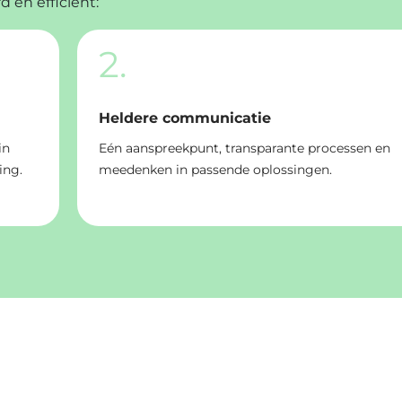
 en efficiënt:
2.
Heldere communicatie
in
Eén aanspreekpunt, transparante processen en
ing.
meedenken in passende oplossingen.