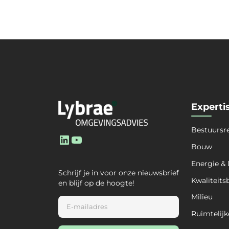
Experti
Bestuursr
LinkedIn
YouTube
Bouw
Energie &
Schrijf je in voor onze nieuwsbrief
Kwaliteits
en blijf op de hoogte!
Milieu
E
m
Ruimtelijk
a