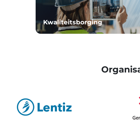
Kwaliteitsborging
Organis