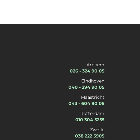
Naam
*
Voornaam
Achternaam
Organisatie
*
Arnhem
026 - 324 90 05
Eindhoven
040 - 294 90 05
Kies een dienst
*
Kies een expertise
*
Maastricht
043 - 604 90 05
Rotterdam
E-mail
*
Telefoon
*
010 304 5255
Zwolle
038 222 5905