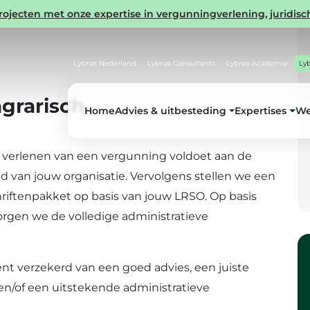
ecten met onze expertise in vergunningverlening, juridisch
Lybrae Nederland
Lybrae Consultants
Lybrae Academie
Ly
grarisch
Home
Advies & uitbesteding
Expertises
We
 verlenen van een vergunning voldoet aan de
d van jouw organisatie. Vervolgens stellen we een
iftenpakket op basis van jouw LRSO. Op basis
orgen we de volledige administratieve
nt verzekerd van een goed advies, een juiste
en/of een uitstekende administratieve