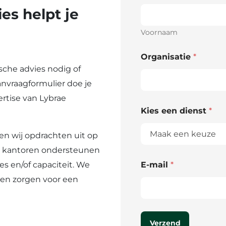
toegelicht en verdedigd worden. De 
s helpt je
Indien partijen het na een bezwaar
beroepsprocedure volgen
Voornaam
Organisatie
*
ische advies nodig of
anvraagformulier doe je
rtise van Lybrae
Kies een dienst
*
en wij opdrachten uit op
en kantoren ondersteunen
s en/of capaciteit. We
E-mail
*
 en zorgen voor een
Verzend