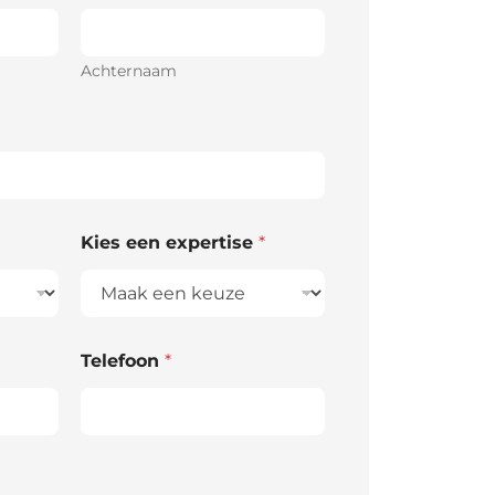
jurist stelt hiervoor een verweerschrift op.
procedure oneens blijven kan een
Achternaam
Kies een expertise
*
Telefoon
*