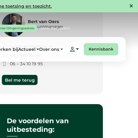
e toetsing en toezicht.
Bert van Oers
Accountmanager
brae Omgevingsadvies
Lybrae NextLeaders
b.vanoers@lybrae.nl
rken bij
Actueel
Over ons
Kennisbank
040 294 90 05
06 – 34 10 19 95
Bel me terug
De voordelen van
uitbesteding: