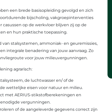
ben een brede basisopleiding gevolgd en zich
voortdurende bijscholing, vakgroepinterventies
r casussen op de werkvloer blijven zij op de
en en hun praktische toepassing.
d van stalsystemen, ammoniak- en geuremissies,
r een integrale benadering van jouw aanvraag. Zo
aanvliegroute voor jouw milieuvergunningen.
ening agrarisch:
stalsysteem, de luchtwasser en/ of de
e wettelijke eisen voor natuur en milieu.
ject met AERIUS-stikstofberekeningen en
 benodigde vergunningen.
oleren of de aangeleverde gegevens correct zijn