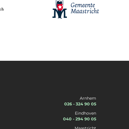
Naam
*
Voornaam
Achternaam
Organisatie
*
Arnhem
026 - 324 90 05
Eindhoven
040 - 294 90 05
Kies een dienst
*
Kies een expertise
*
Maastricht