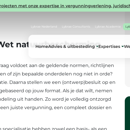
ecten met onze expertise in vergunningverlening, juridisch
Lybrae Nederland
Lybrae Consultants
Lybrae Academie
Ly
Wet natuurbescherming
Home
Advies & uitbesteding
Expertises
We
ag voldoet aan de geldende normen, richtlijnen
en of zijn bepaalde onderdelen nog niet in orde?
ie. Daarna stellen we een (ontwerp)besluit op en
ebaseerd op jouw format. Als je dat wilt, nemen
ndeling uit handen. Zo word je volledig ontzorgd
 een juiste vergunning, een compleet dossier en
specialisatie hebben zowel een basis- als een