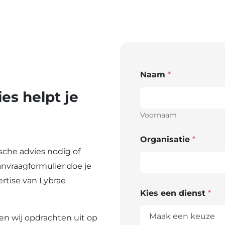
Naam
*
s helpt je
Voornaam
Organisatie
*
ische advies nodig of
anvraagformulier doe je
rtise van Lybrae
Kies een dienst
*
en wij opdrachten uit op