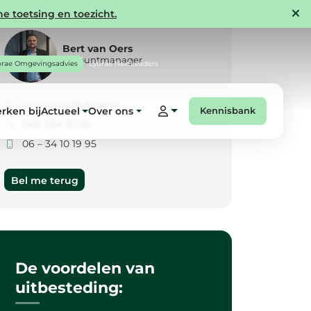
e toetsing en toezicht.
Bert van Oers
Accountmanager
brae Omgevingsadvies
Lybrae NextLeaders
b.vanoers@lybrae.nl
rken bij
Actueel
Over ons
Kennisbank
040 294 90 05
06 – 34 10 19 95
Bel me terug
De voordelen van
uitbesteding: