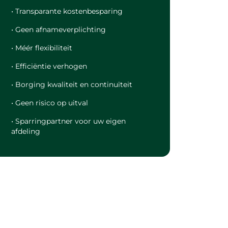
• Transparante kostenbesparing
• Geen afnameverplichting
• Méér flexibiliteit
• Efficiëntie verhogen
• Borging kwaliteit en continuïteit
• Geen risico op uitval
• Sparringpartner voor uw eigen
afdeling