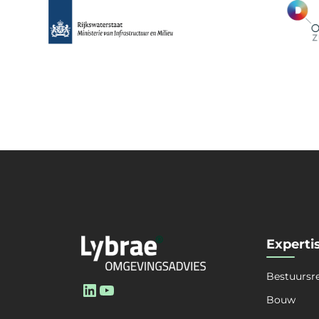
Experti
Bestuursr
LinkedIn
YouTube
Bouw