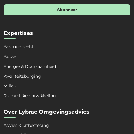
a
i
Abonneer
l
*
Expertises
Bestuursrecht
Bouw
Energie & Duurzaamheid
Kwaliteitsborging
Milieu
Ruimtelijke ontwikkeling
Over Lybrae Omgevingsadvies
Naam
*
Advies & uitbesteding