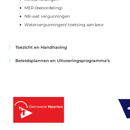
MER-(beoordeling)
NB-wet vergunningen
Watervergunningen/ toetsing aan keur
Toezicht en Handhaving
Bouwtoezicht
Beleidsplannen en Uitvoeringsprogramma’s
Milieutoezicht
Beleidsplannen
Energietoezicht
Toezicht en handhaving
Toezicht op asbest
APV- toezicht
(Constructief) toezicht bij evenementen