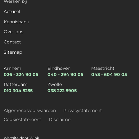
Werken bij
Voornaam
Achternaam
Actueel
Organisatie
*
Kennisbank
Over ons
Contact
Kies een dienst
*
Sitemap
Arnhem
Eindhoven
Maastricht
026 - 324 90 05
040 - 294 90 05
043 - 604 90 05
Kies een expertise
*
Rotterdam
Zwolle
010 304 5255
038 222 5905
E-mail
*
Algemene voorwaarden
Privacystatement
Cookiestatement
Disclaimer
Website door
Wink
Telefoon
*