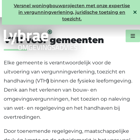
Capaciteitsondersteuning in
Versnel woningbouwprojecten met onze expertise
in vergunningverlening, juridische toetsing en
vergunningverlening, toezicht en handhaving
toezicht.
VTH voor gemeenten
Elke gemeente is verantwoordelijk voor de
uitvoering van vergunningverlening, toezicht en
handhaving (VTH
)
binnen de fysieke leefomgeving.
Denk aan het verlenen van bouw- en
omgevingsvergunningen, het toezien op naleving
van wet- en regelgeving en het handhaven bij
overtredingen.
Door toenemende regelgeving, maatschappelijke