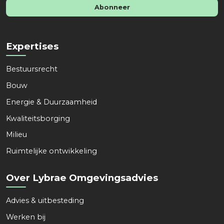
i
Abonneer
l
*
Expertises
Lybrae Omgevingsadvies helpt je graag,
Bestuursrecht
ook op afstand
Bouw
Energie & Duurzaamheid
Naam
*
Kwaliteitsborging
Milieu
Voornaam
Achternaam
Ruimtelijke ontwikkeling
Organisatie
*
Over Lybrae Omgevingsadvies
Advies & uitbesteding
Kies een dienst
*
Werken bij