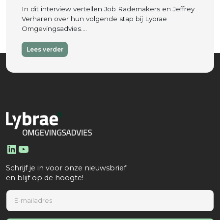
In dit interview vertellen Job Rademakers en Jeffrey
Verharen over hun volgende stap bij Lybrae
Omgevingsadvies….
Lees verder
LinkedIn
YouTube
Schrijf je in voor onze nieuwsbrief
en blijf op de hoogte!
E
m
a