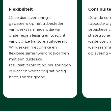
Flexibiliteit
Continuïte
Onze dienstverlening is
Door
de
com
gebaseerd op het uitbesteden
robuuste org
van werkzaamheden, die wij
proactieve c
onder eigen leiding en toezicht
strategisch
vanuit onze kantoren uitvoeren.
wij de conti
Wij werken met unieke en
werkzaamhed
flexibele samenwerkingsvormen
oplevering v
met een duidelijke
resultaatverplichting. Wij springen
in waar en wanneer
jij dat nodig
hebt
, zonder gedoe.