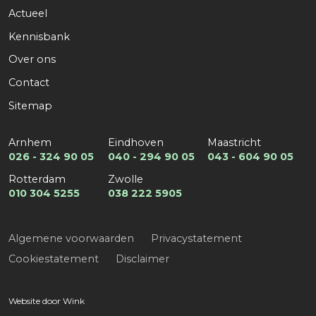
Actueel
Kennisbank
Kies een expertise
*
Over ons
Contact
Sitemap
E-mail
*
Arnhem
Eindhoven
Maastricht
026 - 324 90 05
040 - 294 90 05
043 - 604 90 05
Rotterdam
Zwolle
Telefoon
*
010 304 5255
038 222 5905
Algemene voorwaarden
Privacystatement
Cookiestatement
Disclaimer
Verzend
Website door
Wink