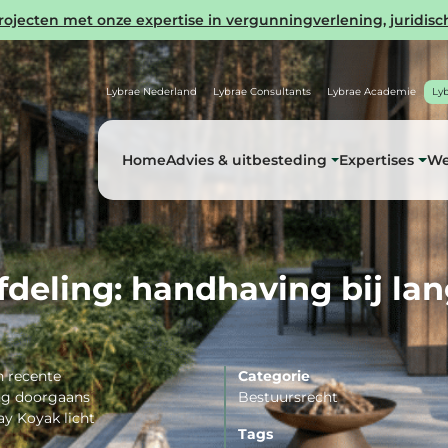
ecten met onze expertise in vergunningverlening, juridisch
Lybrae Nederland
Lybrae Consultants
Lybrae Academie
Ly
Home
Advies & uitbesteding
Expertises
We
deling: handhaving bij la
n recente
Categorie
ing doorgaans
Bestuursrecht
ay Koyak licht
Tags