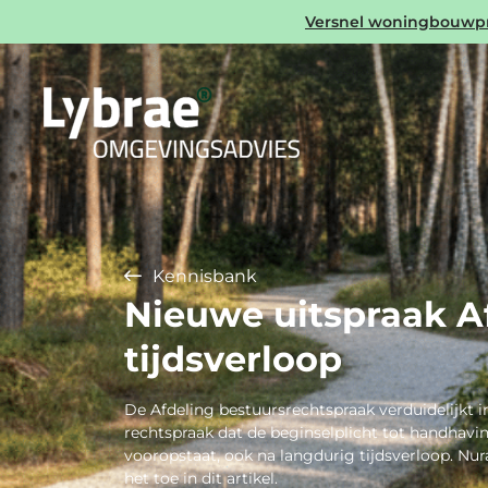
Versnel woningbouwproj
Kennisbank
Nieuwe uitspraak Af
tijdsverloop
De Afdeling bestuursrechtspraak verduidelijkt i
rechtspraak dat de beginselplicht tot handhav
vooropstaat, ook na langdurig tijdsverloop. Nur
het toe in dit artikel.