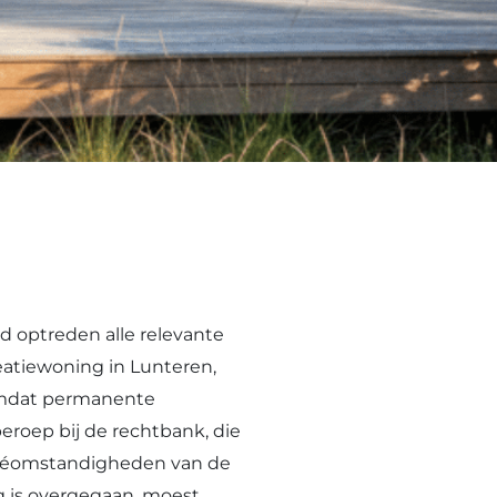
nd optreden alle relevante
atiewoning in Lunteren,
 omdat permanente
roep bij de rechtbank, die
rivéomstandigheden van de
g is overgegaan, moest