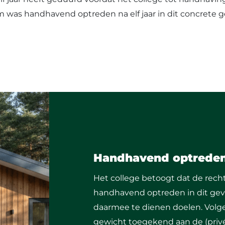
was handhavend optreden na elf jaar in dit concrete g
Handhavend optrede
Het college betoogt dat de rech
handhavend optreden in dit geva
daarmee te dienen doelen. Volge
gewicht toegekend aan de (priv