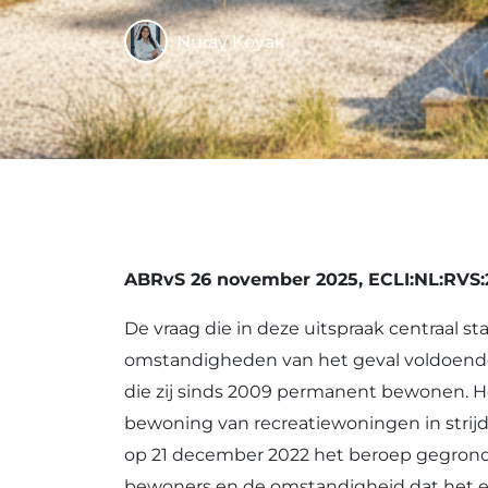
Nuray Koyak
ABRvS 26 november 2025, ECLI:NL:RVS:
De vraag die in deze uitspraak centraal st
omstandigheden van het geval voldoende 
die zij sinds 2009 permanent bewonen. 
bewoning van recreatiewoningen in strij
op 21 december 2022 het beroep gegrond
bewoners en de omstandigheid dat het el