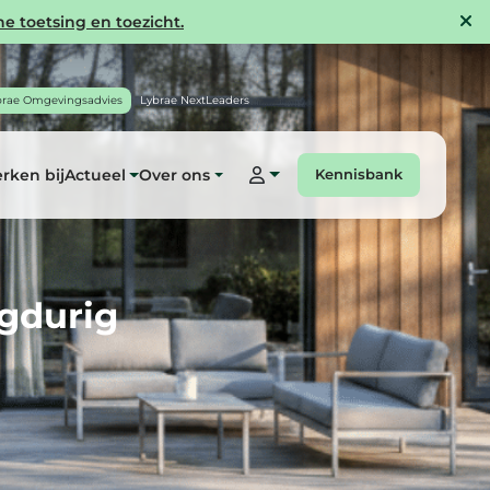
e toetsing en toezicht.
brae Omgevingsadvies
Lybrae NextLeaders
rken bij
Actueel
Over ons
Kennisbank
ngdurig