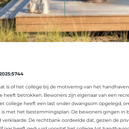
tijdsverloop
2025:5744
aat is of het college bij de motivering van het handhave
heeft betrokken. Bewoners zijn eigenaar van een recre
Het college heeft een last onder dwangsom opgelegd,
d is met het bestemmingsplan. De bewoners gingen in be
 verklaarde. De rechtbank oordeelde dat, gezien de p
f jaar heeft geduurd voordat het college tot handhavin