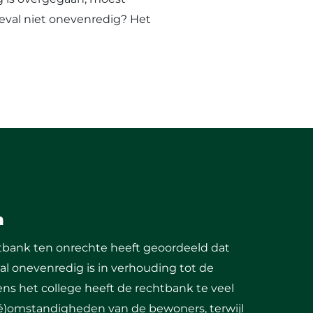
eval niet onevenredig? Het
n
tbank ten onrechte heeft geoordeeld dat
l onevenredig is in verhouding tot de
ns het college heeft de rechtbank te veel
é)omstandigheden van de bewoners, terwijl