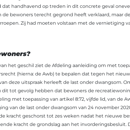
 dat handhavend op treden in dit concrete geval oneven
n de bewoners terecht gegrond heeft verklaard, maar 
roepen. Zij had moeten volstaan met de vernietiging va
bewoners?
an het geschil ziet de Afdeling aanleiding om met toepas
recht (hierna: de Awb) te bepalen dat tegen het nieuwe 
 van deze uitspraak herleeft de last onder dwangsom. 
ou dit tot gevolg hebben dat bewoners de recreatiewon
ling met toepassing van artikel 8:72, vijfde lid, van de 
egging van de last onder dwangsom van 24 november 2020
e kracht geschorst tot zes weken nadat het nieuwe bes
nde kracht de grondslag aan het invorderingsbesluit. 