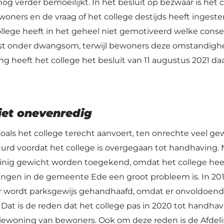
g verder bemoeilijkt. In het besluit op bezwaar is het 
woners en de vraag of het college destijds heeft inge
llege heeft in het geheel niet gemotiveerd welke cons
st onder dwangsom, terwijl bewoners deze omstandigh
ing heeft het college het besluit van 11 augustus 2021 d
iet onevenredig
zoals het college terecht aanvoert, ten onrechte veel g
uurd voordat het college is overgegaan tot handhaving. 
nig gewicht worden toegekend, omdat het college heef
gen in de gemeente Ede een groot probleem is. In 201
r wordt parksgewijs gehandhaafd, omdat er onvoldoende 
 Dat is de reden dat het college pas in 2020 tot handha
ewoning van bewoners. Ook om deze reden is de Afdeli