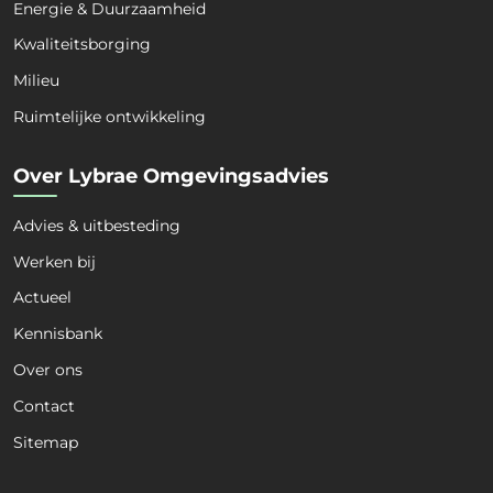
Energie & Duurzaamheid
Kwaliteitsborging
Milieu
Ruimtelijke ontwikkeling
Over Lybrae Omgevingsadvies
Advies & uitbesteding
Naam
*
Werken bij
Actueel
Voornaam
Achternaam
Kennisbank
Over ons
Organisatie
*
Contact
Sitemap
Kies een dienst
*