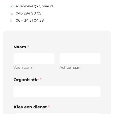
a.venneker@lybrae.nl
040 294 90 05
06 – 34 31 04 38
Naam
*
Voornaam
Achternaam
Organisatie
*
Kies een dienst
*