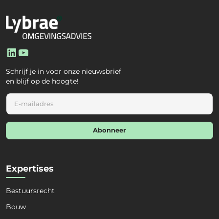
LinkedIn
YouTube
Schrijf je in voor onze nieuwsbrief
en blijf op de hoogte!
E
m
a
i
Abonneer
l
*
Expertises
Bestuursrecht
Bouw