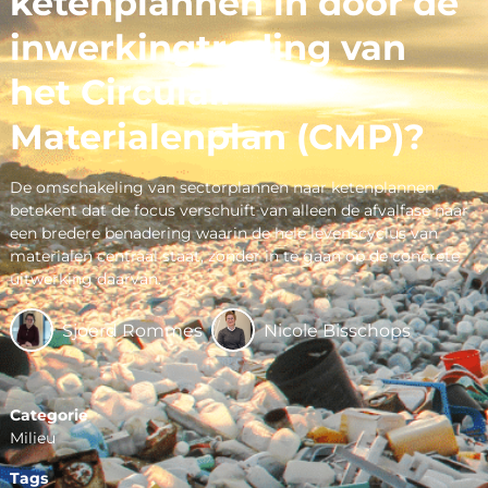
ketenplannen in door de
inwerkingtreding van
het Circulair
Materialenplan (CMP)?
De omschakeling van sectorplannen naar ketenplannen
betekent dat de focus verschuift van alleen de afvalfase naar
een bredere benadering waarin de hele levenscyclus van
materialen centraal staat, zonder in te gaan op de concrete
uitwerking daarvan.
Sjoerd Rommes
Nicole Bisschops
Categorie
Milieu
Tags