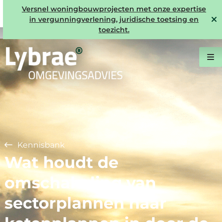
Versnel woningbouwprojecten met onze expertise
in vergunningverlening, juridische toetsing en
toezicht.
Kennisbank
Wat houdt de
omschakeling van
sectorplannen naar