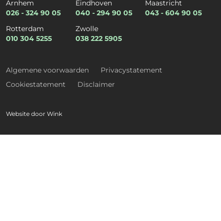
Arnhem
Eindhoven
Maastricht
026 - 324 90 05
040 - 294 90 05
043 - 604 90 05
Rotterdam
Zwolle
010 304 5255
038 222 5905
Kies een expertise
*
Algemene voorwaarden
Privacystatement
Cookiestatement
Disclaimer
E-mail
*
Website door
Wink
Telefoon
*
Verzend