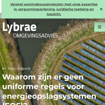
Versnel woningbouwprojecten met onze expertise
in vergunningverlening, juridische toetsing en
toezicht.
Kennisbank
Waarom zijn er geen
uniforme regels voor
energieopslagsystemen