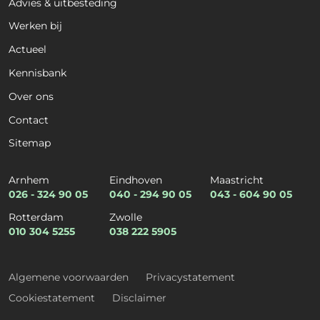
Advies & uitbesteding
Naam
*
Werken bij
Actueel
Voornaam
Achternaam
Kennisbank
Over ons
Organisatie
*
Contact
Sitemap
Kies een dienst
*
Arnhem
Eindhoven
Maastricht
026 - 324 90 05
040 - 294 90 05
043 - 604 90 05
Rotterdam
Zwolle
010 304 5255
038 222 5905
Kies een expertise
*
Algemene voorwaarden
Privacystatement
Cookiestatement
Disclaimer
E-mail
*