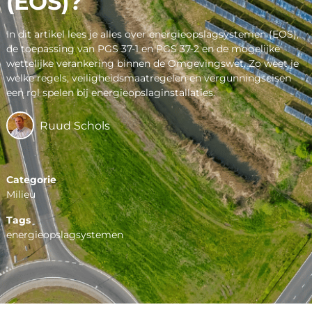
(EOS)?
In dit artikel lees je alles over energieopslagsystemen (EOS),
de toepassing van PGS 37-1 en PGS 37-2 en de mogelijke
wettelijke verankering binnen de Omgevingswet. Zo weet je
welke regels, veiligheidsmaatregelen en vergunningseisen
een rol spelen bij energieopslaginstallaties.
Ruud Schols
Categorie
Milieu
Tags
energieopslagsystemen