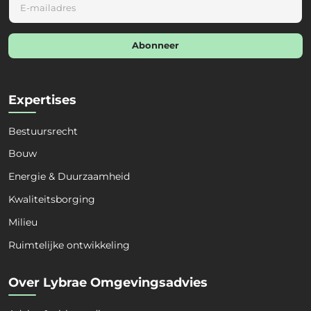
m
a
i
Abonneer
l
*
Expertises
Bestuursrecht
Bouw
Energie & Duurzaamheid
Kwaliteitsborging
Milieu
Ruimtelijke ontwikkeling
Over Lybrae Omgevingsadvies