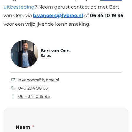
uitbesteding
? Neem gerust contact op met Bert
van Oers via
b.vanoers@lybrae.nl
of
06 34 10 19 95
voor een vrijblijvende kennismaking.
Bert van Oers
Sales
b.vanoers@lybrae.nl
040 294 90 05
06 – 34 10 19 95
Naam
*