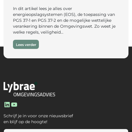
In dit artikel lees je alles over
energieopslagsystemen (EOS), de toepassing van
PGS 37-1 en PGS 37-2 en de mogelijke wettelijke
verankering binnen de Omgevingswet. Zo weet je
welke regels, veiligheid...
Lees verder
LinkedIn
YouTube
Schrijf je in voor onze nieuwsbrief
en blijf op de hoogte!
E